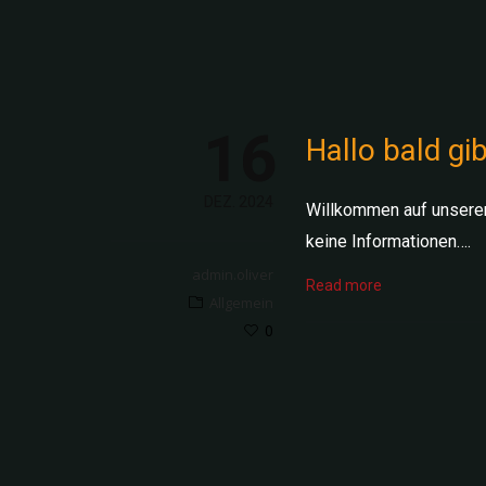
16
Hallo bald gib
DEZ. 2024
Willkommen auf unserer 
keine Informationen….
admin.oliver
Read more
Allgemein
0